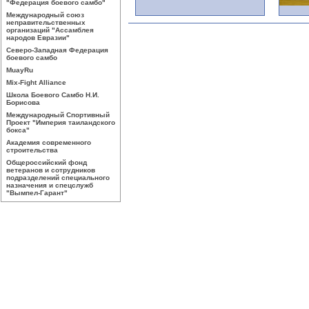
"Федерация боевого самбо"
Международный союз
неправительственных
организаций "Ассамблея
народов Евразии"
Северо-Западная Федерация
боевого самбо
MuayRu
Mix-Fight Alliance
Школа Боевого Самбо Н.И.
Борисова
Международный Спортивный
Проект "Империя таиландского
бокса"
Академия современного
строительства
Общероссийский фонд
ветеранов и сотрудников
подразделений специального
назначения и спецслужб
"Вымпел-Гарант"