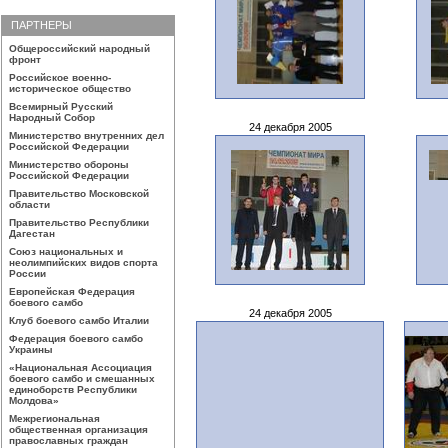
ПАРТНЕРЫ
Общероссийский народный
фронт
Российское военно-
историческое общество
Всемирный Русский
Народный Собор
24 декабря 2005
Министерство внутренних дел
Российской Федерации
Министерство обороны
Российской Федерации
Правительство Московской
области
Правительство Республики
Дагестан
Союз национальных и
неолимпийских видов спорта
России
Европейская Федерация
боевого самбо
24 декабря 2005
Клуб боевого самбо Италии
Федерация боевого самбо
Украины
«Национальная Ассоциация
боевого самбо и смешанных
единоборств Республики
Молдова»
Межрегиональная
общественная организация
православных граждан