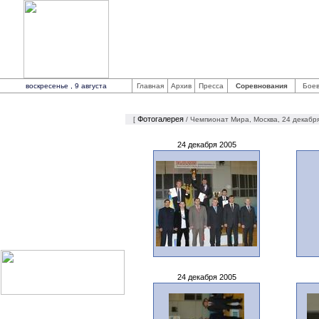
Федерация боевого са
Общероссийская общественная физкульт
Russian combat sambo federation
воскресенье , 9 августа
Главная
Архив
Пресса
Соревнования
Боев
ЧЕМПИОНАТ МИРА, МОСКВА, 24 ДЕКАБРЯ 2005
ФЕДЕРАЦИЯ
Фотогалерея
[
/ Чемпионат Мира, Москва, 24 декабря
ПЛАН СОРЕВНОВАНИЙ
ТРЕНИРОВОЧНЫЕ
ЦЕНТРЫ
24 декабря 2005
ШКОЛА ТРЕНЕРОВ
ЧЛЕНСКИЕ ВЗНОСЫ
ВИДЕОМАТЕРИАЛЫ
ФОТОГАЛЕРЕЯ
ПРЕССА
АРХИВ
24 декабря 2005