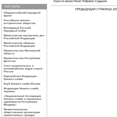
Ушел из жизни Ринат Рифович Садыков
ПАРТНЕРЫ
ПРЕДЫДУЩАЯ СТРАНИЦА 2009
Общероссийский народный
фронт
Российское военно-
историческое общество
Всемирный Русский
Народный Собор
Министерство внутренних дел
Российской Федерации
Министерство обороны
Российской Федерации
Правительство Московской
области
Правительство Республики
Дагестан
Союз национальных и
неолимпийских видов спорта
России
Европейская Федерация
боевого самбо
Клуб боевого самбо Италии
Федерация боевого самбо
Украины
«Национальная Ассоциация
боевого самбо и смешанных
единоборств Республики
Молдова»
Межрегиональная
общественная организация
православных граждан