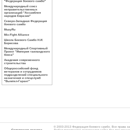
"Федерация боевого самбо"
Международный союз
неправительственных
организаций "Ассамблея
народов Евразии"
Северо-Западная Федерация
боевого самбо
MuayRu
Mix-Fight Alliance
Школа Боевого Самбо Н.И.
Борисова
Международный Спортивный
Проект "Империя таиландского
бокса"
Академия современного
строительства
Общероссийский фонд
ветеранов и сотрудников
подразделений специального
назначения и спецслужб
"Вымпел-Гарант"
© 2003-2013 Федерация боевого самбо. Все права з
Содержание ресурса
Любая перепечатка материалов сайта без письменн