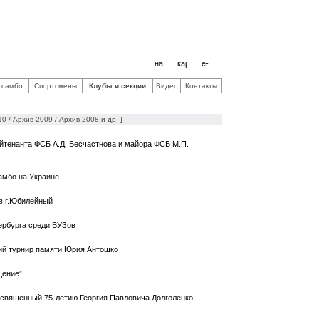
мбо России
урно-спортивная организация
 самбо
Спортсмены
Клубы и секции
Видео
Контакты
10
/
Архив 2009
/
Архив 2008 и др.
]
йтенанта ФСБ А.Д. Бесчастнова и майора ФСБ М.П.
амбо на Украине
в г.Юбилейный
ербурга среди ВУЗов
ий турнир памяти Юрия Антошко
щение”
священный 75-летию Георгия Павловича Долголенко