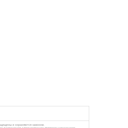
ащищены и охраняются законом.
ого разрешения администрации является нарушением