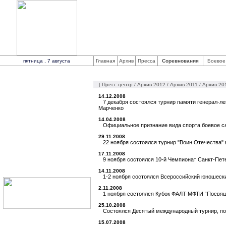
Федерация боевого са
Общероссийская общественная физкульт
Russian combat sambo federation
пятница , 7 августа
Главная
Архив
Пресса
Соревнования
Боевое
СОРЕВНОВАНИЯ
ФЕДЕРАЦИЯ
[
Пресс-центр
/
Архив 2012
/
Архив 2011
/
Архив 20
ПЛАН СОРЕВНОВАНИЙ
ТРЕНИРОВОЧНЫЕ
14.12.2008
ЦЕНТРЫ
7 декабря состоялся турнир памяти генерал-ле
ШКОЛА ТРЕНЕРОВ
Марченко
ЧЛЕНСКИЕ ВЗНОСЫ
14.04.2008
ВИДЕОМАТЕРИАЛЫ
Официальное признание вида спорта боевое с
ФОТОГАЛЕРЕЯ
ПРЕССА
29.11.2008
АРХИВ
22 ноября состоялся турнир "Воин Отечества" 
17.11.2008
9 ноября состоялся 10-й Чемпионат Санкт-Пет
14.11.2008
1-2 ноября состоялся Всероссийский юношеск
2.11.2008
1 ноября состоялся Кубок ФАЛТ МФТИ “Посвя
25.10.2008
Состоялся Десятый международный турнир, по
15.07.2008